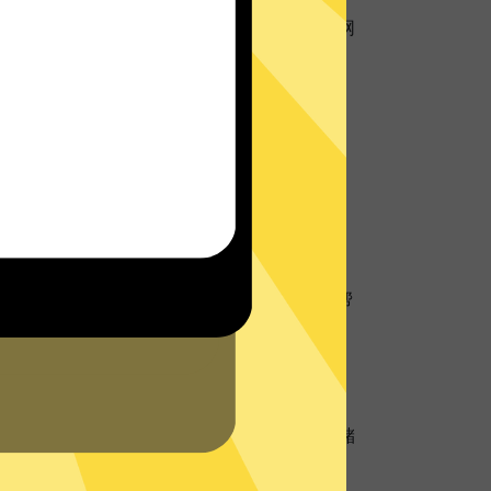
用超强数据防泄漏机制，保护您的个人隐私和网
址
地理位置信息，防止个人数据以及网络活动跟
线客服将会在网站或者App内为您提供实时帮
的
支持中心
查看常见问题。
硬盘服务器
硬盘服务器技术，所有数据仅在内存中，不存储
务器再次确保您的隐私数据不被存储。