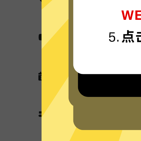
魔法上网工具采用卓越的AES 256
航。
无国界内容
使用魔法上网工具助您快速访问各种网站
作，娱乐看视频还是玩游戏。
无任何网络或连接记录
魔法上网工具现在没有未来也不会记
DNS查询，以及任何可以用于识别跟
魔法上网工具分流模式和
魔法上网工具独有的分流模式会智能
其使用加速功能；不需要加速的本地
用本地网络来优化网速。全局模式则