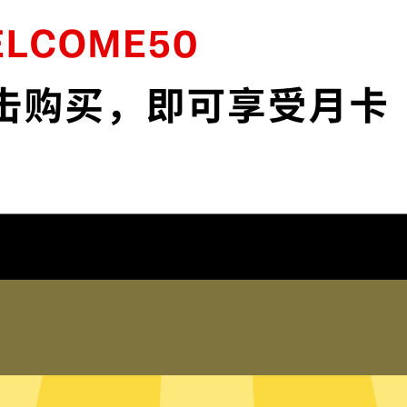
位加密，为您的数据安全保驾护
魔法上网工具默认启
络安全。
保护您的IP地
, app和服务。不论你是工
保护您的IP地址以及
踪。
在线客服
录任何登录历史，网络活动，
魔法上网工具的真人在
踪您的信息。
助。您也可以到我们
全局模式
只有内存的无
判断需要加速的网络流量，并为
魔法上网工具采用无
流量，比如百度或者美团，则使
在硬盘内。无硬盘服
所有流量都走魔法上网工具。