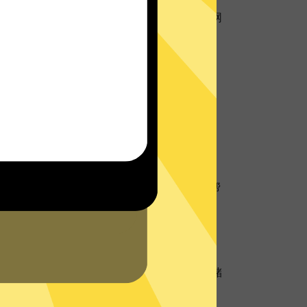
用超强数据防泄漏机制，保护您的个人隐私和网
址
地理位置信息，防止个人数据以及网络活动跟
线客服将会在网站或者App内为您提供实时帮
的
支持中心
查看常见问题。
硬盘服务器
硬盘服务器技术，所有数据仅在内存中，不存储
务器再次确保您的隐私数据不被存储。