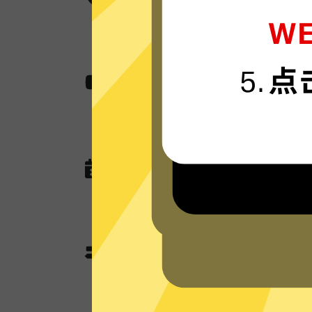
魔法上网工具采用卓越的AES 256
航。
无国界内容
使用魔法上网工具助您快速访问各种网站
作，娱乐看视频还是玩游戏。
无任何网络或连接记录
魔法上网工具现在没有未来也不会记
DNS查询，以及任何可以用于识别跟
魔法上网工具分流模式和
魔法上网工具独有的分流模式会智能
其使用加速功能；不需要加速的本地
用本地网络来优化网速。全局模式则