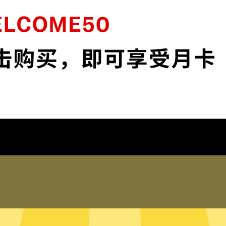
位加密，为您的数据安全保驾护
魔法上网工具默认启
络安全。
保护您的IP地
, app和服务。不论你是工
保护您的IP地址以及
踪。
在线客服
录任何登录历史，网络活动，
魔法上网工具的真人在
踪您的信息。
助。您也可以到我们
全局模式
只有内存的无
判断需要加速的网络流量，并为
魔法上网工具采用无
流量，比如百度或者美团，则使
在硬盘内。无硬盘服
所有流量都走魔法上网工具。